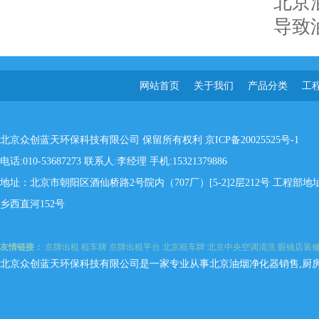
北京
导致
网站首页
关于我们
产品分类
工
北京众创蓝天环保科技有限公司 保留所有权利
京ICP备20025525号-1
电话:010-53687273 联系人:李经理 手机:15321379886
地址：北京市朝阳区酒仙桥路2号院内（707厂）[5-2]2层212号 工程
乡西直河152号
友情链接：
京牌出租
租车牌
京牌出租平台
北京租车牌
北京中央空调清洗
眼镜店装
北京众创蓝天环保科技有限公司是一家专业从事北京油烟净化器销售,厨房