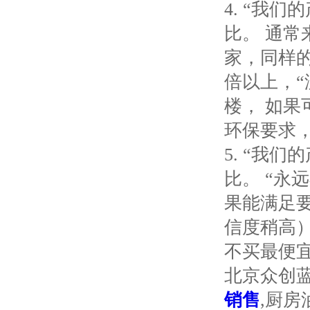
4. “我
比。 通
家，同样
倍以上，
楼， 如
环保要求
5. “我
比。 “永
果能满足
信度稍高
不买最便
北京众创
销售
,厨