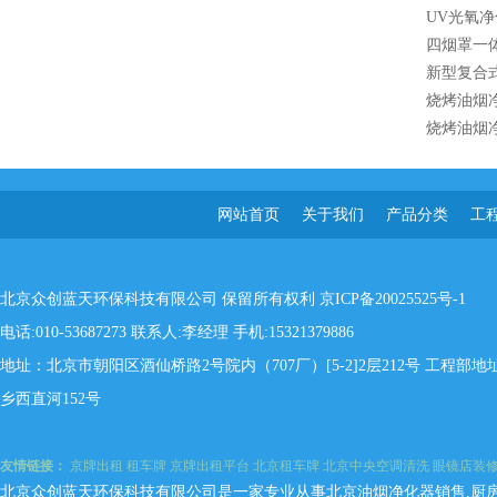
UV光氧
四烟罩一
新型复合
烧烤油烟净
烧烤油烟
网站首页
关于我们
产品分类
工
北京众创蓝天环保科技有限公司 保留所有权利
京ICP备20025525号-1
电话:010-53687273 联系人:李经理 手机:15321379886
地址：北京市朝阳区酒仙桥路2号院内（707厂）[5-2]2层212号 工程
乡西直河152号
友情链接：
京牌出租
租车牌
京牌出租平台
北京租车牌
北京中央空调清洗
眼镜店装
北京众创蓝天环保科技有限公司是一家专业从事北京油烟净化器销售,厨房