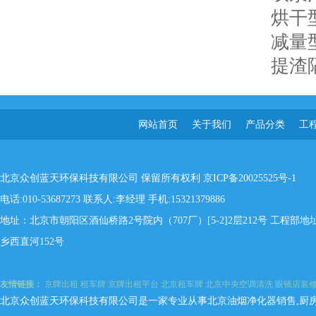
烘干
减量
提渣
网站首页
关于我们
产品分类
工
北京众创蓝天环保科技有限公司 保留所有权利
京ICP备20025525号-1
电话:010-53687273 联系人:李经理 手机:15321379886
地址：北京市朝阳区酒仙桥路2号院内（707厂）[5-2]2层212号 工程
乡西直河152号
友情链接：
京牌出租
租车牌
京牌出租平台
北京租车牌
北京中央空调清洗
眼镜店装
北京众创蓝天环保科技有限公司是一家专业从事北京油烟净化器销售,厨房