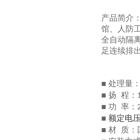
产品简介
馆
、人防
全自动隔
足连续排
■ 处理
量
■
扬
程：
■
功
率：
■
额定电
■
材
质：