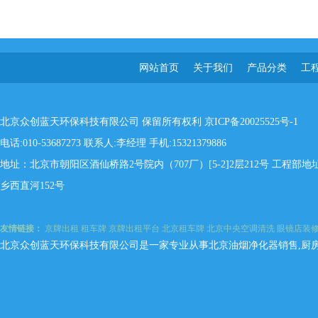
网站首页
关于我们
产品分类
工
北京众创蓝天环保科技有限公司 保留所有权利
京ICP备20025525号-1
电话:010-53687273 联系人:李经理 手机:15321379886
地址：北京市朝阳区酒仙桥路2号院内（707厂）[5-2]2层212号 工程
乡西直河152号
友情链接：
京牌出租
租车牌
京牌出租平台
北京租车牌
北京中央空调清洗
眼镜店装
北京众创蓝天环保科技有限公司是一家专业从事北京油烟净化器销售,厨房