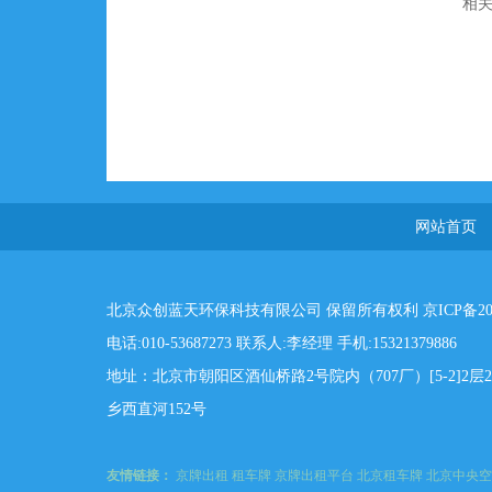
相
网站首页
北京众创蓝天环保科技有限公司 保留所有权利
京ICP备20
电话:010-53687273 联系人:李经理 手机:15321379886
地址：北京市朝阳区酒仙桥路2号院内（707厂）[5-2]2
乡西直河152号
友情链接：
京牌出租
租车牌
京牌出租平台
北京租车牌
北京中央空