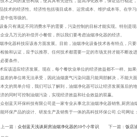
种技术之间的复合构成，使其具有先进性，提高净化效率，保证运行稳定
.产品技术的经济性。经济性包括项目成本、运营成本、维护成本等。在学
该是中低等级的。
.该设备只有满足不同消费水平的需要，污染控制的目标才能实现。特别是
靠企业几万元的补偿开小餐馆，所以我们要考虑油烟净化器的经济。
.油烟净化器科技应该各方面发展。目前，油烟净化设备技术各有特点，只
格检验和认证，应予以推荐。任何技术都需要一定的市场支持才能不断改
的必要条件。
.技术应该适应经济发展。现在，每个餐饮业单位的经济效益都不一样。如
效益差的单位将无法承受，因此油烟废气污染问题只能局部解决，不能大
过本文的简单介绍，我们可以了解到，油烟净化器可以让经济发展落后的
经济的同时可控制油烟污染，实现经济效益和社会效益的双赢。
众创蓝天环保科技有限公司是一家专业从事北京油烟净化器销售,厨房油烟
能环保产品的设计、研发生产及销售于一体的高科技环保公司.公司网址：www.b
上一篇：
众创蓝天浅谈厨房油烟净化器的10个小常识
下一篇：
饭店