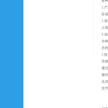
各
2
应
3
人
4
合
步
5
济
通
展
北京
洗节