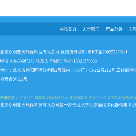
网站首页
关于我们
产品分类
工
北京众创蓝天环保科技有限公司 保留所有权利
京ICP备20025525号-1
电话:010-53687273 联系人:李经理 手机:15321379886
地址：北京市朝阳区酒仙桥路2号院内（707厂）[5-2]2层212号 工程
乡西直河152号
友情链接：
京牌出租
租车牌
京牌出租平台
北京租车牌
北京中央空调清洗
眼镜店装
北京众创蓝天环保科技有限公司是一家专业从事北京油烟净化器销售,厨房