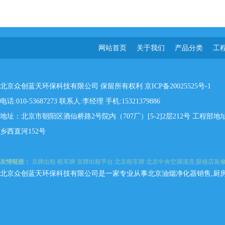
网站首页
关于我们
产品分类
工
北京众创蓝天环保科技有限公司 保留所有权利
京ICP备20025525号-1
电话:010-53687273 联系人:李经理 手机:15321379886
地址：北京市朝阳区酒仙桥路2号院内（707厂）[5-2]2层212号 工程
乡西直河152号
友情链接：
京牌出租
租车牌
京牌出租平台
北京租车牌
北京中央空调清洗
眼镜店装
北京众创蓝天环保科技有限公司是一家专业从事北京油烟净化器销售,厨房